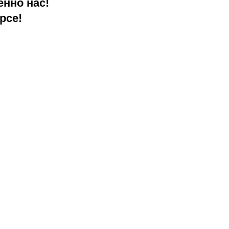
енно нас!
рсе!