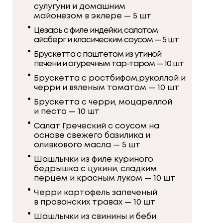
сулугуни и домашним
майонезом в эклере — 5 шт
Цезарь с филе индейки, салатом
айсберг и класическим соусом — 5 шт
Брускетта с паштетом из утиной
печени и огуречным тар-таром — 10 шт
Брускетта с ростбифом,руколлой и
черри и вяленым томатом — 10 шт
Брускетта с черри, моцареллой
и песто — 10 шт
Салат Греческий с соусом на
основе свежего базилика и
оливкового масла — 5 шт
Шашлычки из филе куриного
бедрышка с цукини, сладким
перцем и красным луком — 10 шт
Черри картофель запеченый
в прованских травах — 10 шт
Шашлычки из свинины и беби