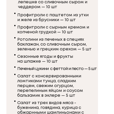
лепешке со сливочным сыром и
чеддером — 10 шт
Профитроли с паштетом из утки
и желе из брусники — 10 шт
Профитроли с сырным кремом и
копченой грудкой — 10 шт
Ротолини из печеных в специях
баклажан, со сливочным сыром,
зеленью и грецким орехом — 5 шт
Сезонные ягоды и фрукты
на шпажке — 10 шт
Печеный цукини с феттой и песто — 5 шт
Салат с консервированными
ломтиками тунца, сладким
перцем, свежим огурцом,
перепелиным яйцом и соусом
бальзамик в эклере — 5 шт
Салат из трех видов мяса -
буженина, говядина, курица с
обжарнными шампиньонами с